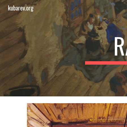
kubarev.org
Sk
R