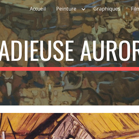
Accueil
Peinture
Graphiques
Fil
ip to main content
Skip to navigat
ADIEUSE AURO